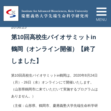
20.06.23
IABについて
第10回高校生バイオサミットin
ニュース＆イベント
鶴岡（オンライン開催）【終了
しました】
研究プロジェクト
第10回高校生バイオサミットin鶴岡は、2020
年8
月
24
日
論文/ハイライト
（月）
- 26
日（水）オンラインにて開催いたします。
（山形県鶴岡市に来ていただいて実施するプログラムは
教育関連
ありません。）
（主催：山形県、鶴岡市、慶應義塾大学先端生命科学研
産官学連携