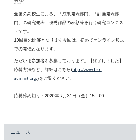
究所）
全国の高校生による、「成果発表部門」「計画発表部
問い合わせ
門」の研究発表、優秀作品の表彰等を行う研究コンテス
トです。
アクセス
10回目の開催となります今回は、初めてオンライン形式
での開催となります。
ENGLISH
ただいま参加者を募集しております。
【終了しました】
応募方法など、詳細はこちら
(
http://www.bio-
summit.org/
)
をご覧ください。
鶴岡タウンキャンパス
慶應義塾大学
応募締め切り：
2020
年 7
月31
日（金）15：00
ニュース