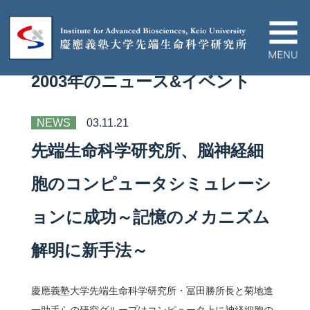
2003年のニュース&イベント
IABについて
NEWS
03.11.21
ニュース＆イベント
先端生命科学研究所、脳神経細
研究プロジェクト
胞のコンピュータシミュレーシ
ョンに成功～記憶のメカニズム
論文/ハイライト
解明に新手法～
教育関連
慶應義塾大学先端生命科学研究所・冨田勝所長と菊地進
産官学連携