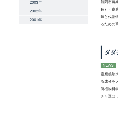
鶴岡市農
2003年
長）・慶
2002年
味と代謝
2001年
るための研
ダダ
NEWS
慶應義塾
る成分を
所植物科
チャ豆は，