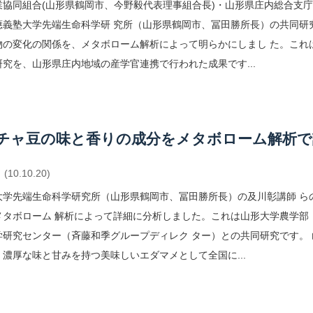
業協同組合(山形県鶴岡市、今野毅代表理事組合長)・山形県庄内総合支
應義塾大学先端生命科学研 究所（山形県鶴岡市、冨田勝所長）の共同研
物の変化の関係を、メタボローム解析によって明らかにしまし た。これ
究を、山形県庄内地域の産学官連携で行われた成果です...
チャ豆の味と香りの成分をメタボローム解析で
(10.10.20)
大学先端生命科学研究所（山形県鶴岡市、冨田勝所長）の及川彰講師 ら
メタボローム 解析によって詳細に分析しました。これは山形大学農学部
学研究センター（斉藤和季グループディレク ター）との共同研究です。
濃厚な味と甘みを持つ美味しいエダマメとして全国に...