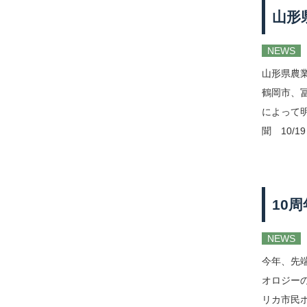
山形
NEWS
山形県農
鶴岡市、
によって
聞 10/
10
NEWS
今年、先
オロジーの
リカ市民