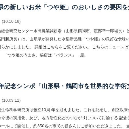
県の新しいお米「つや姫」のおいしさの要因を
(10.10.18)
業総合研究センター水田農業試験場（山形県鶴岡市、渡部幸一郎場長）
冨田勝所長）は、山形県が開発した水稲新品種「つや姫」の良好な食味
明らかにしました。 詳細はこちらをご覧ください。 こちらのニュースは
19 「つや姫のうまさ、秘密は「バランス」 慶...
周年記念シンポ「山形県・鶴岡市を世界的な学術
(10.09.12)
端生命科学研究所は創立10周 年を迎えました。これを記念し、創立以
今後の実用化、及び、地方活性化とのつながりについて討論する 記念シン
ホールにて開催し、約350名の市民の皆さんにご参加いただきました。 