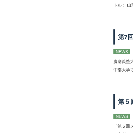
トル： 山
第7
NEWS
慶應義塾大
中部大学
第５
NEWS
「第５回