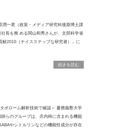
原潤一君（政策・メディア研究科後期博士課
社長を務 める関山和秀さんが、文部科学省
献2010（ナイスステップな研究者）」に
続きを読む
タボローム解析技術で確認～ 慶應義塾大学
講師らのグループは、庄内柿に含まれる機能
ABAやシトルリンなどの機能性成分が存在