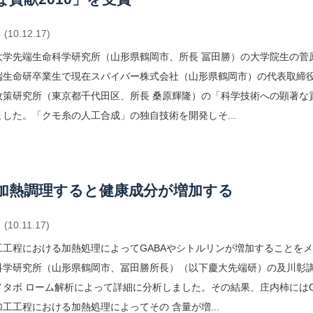
(10.12.17)
大学先端生命科学研究所（山形県鶴岡市、所長 冨田勝）の大学院生の菅
端生命研卒業生で現在スパイバー株式会社（山形県鶴岡市）の代表取締役
政策研究所（東京都千代田区、所長 桑原輝隆）の「科学技術への顕著な貢
した。「クモ糸の人工合成」の独自技術を開発しそ...
加熱調理すると健康成分が増加する
(10.11.17)
工工程における加熱処理によってGABAやシトルリンが増加することをメ
科学研究所（山形県鶴岡市、冨田勝所長）（以下慶大先端研）の及川彰
メタボ ローム解析によって詳細に分析しました。その結果、庄内柿にはG
工工程における加熱処理によってその 含量が増...