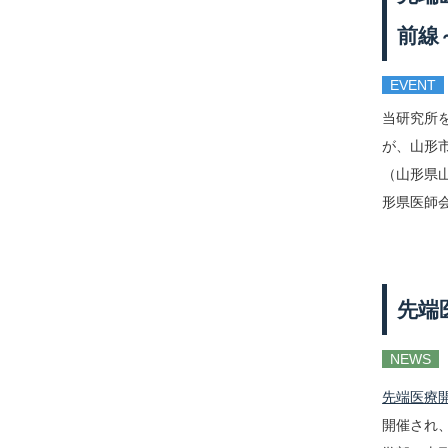
前線
EVENT
当研究所
が、山形市
（山形県
形県医師会
先端
NEWS
先端医療
開催され