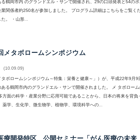
ある鶴岡市内 のグランドエル・サンで開催され、29の口頭発表と54の
企業関係者約250名が参加しました。 プログラム詳細はこちらをご覧く
た。 ・山形...
回メタボロームシンポジウム
(10.09.09)
メタボロームシンポジウム～特集：栄養と健康～」）が、平成22年9月9
のある鶴岡市内のグランドエル・サンで開催されました。 メ タボロー
 多方面の科学・産業分野に応用可能であることから、日本の将来を背負
、薬学、生化学、微生物学、植物学、環境科学への...
医療開発特区 公開セミナー「がん医療の未来