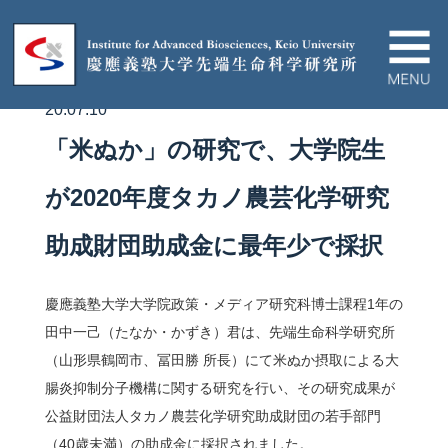
20.07.10
IABについて
「米ぬか」の研究で、大学院生
ニュース＆イベント
が2020年度タカノ農芸化学研究
助成財団助成金に最年少で採択
研究プロジェクト
慶應義塾大学大学院政策・メディア研究科博士課程1年の
論文/ハイライト
田中一己（たなか・かずき）君は、先端生命科学研究所
（山形県鶴岡市、冨田勝 所長）にて米ぬか摂取による大
教育関連
腸炎抑制分子機構に関する研究を行い、その研究成果が
公益財団法人タカノ農芸化学研究助成財団の若手部門
産官学連携
（40歳未満）の助成金に採択されました。