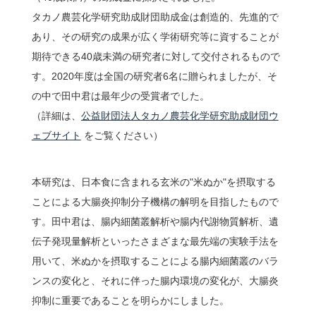
タカノ農芸化学研究助成財団助成金は創造的、先進的で
あり、その研究の成果が広く学術研究等に資することが
問い合わせ
期待できる40歳未満の研究者に対して交付されるもので
す。2020年度は全国の研究者6名に贈られましたが、そ
アクセス
の中で田中君は最年少の受賞者でした。
（詳細は、
公益財団法人タカノ農芸化学研究助成財団ウ
ENGLISH
ェブサイト
をご覧ください）
本研究は、日本食に含まれる玄米の"米ぬか"を摂取する
鶴岡タウンキャンパス
ことによる大腸炎抑制分子機構の解明を目指したもので
慶應義塾大学
す。田中君は、腸内細菌叢解析や腸内代謝物質解析、遺
伝子発現量解析といったさまざまな最先端の実験手法を
用いて、米ぬかを摂取することによる腸内細菌叢のバラ
ンスの変化と、それに伴った腸内環境の変化が、大腸炎
抑制に重要であることを明らかにしました。