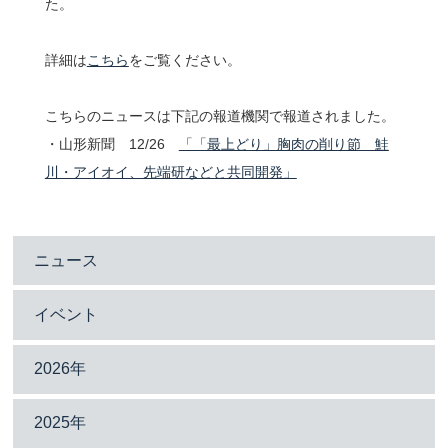
た。
問い合わせ
詳細は
こちら
をご覧ください。
こちらのニュースは下記の報道機関で報道されました。
アクセス
・山形新聞 12/26
「「最上どり」胸肉の削り節 鮭
川・アイオイ、先端研などと共同開発」
ENGLISH
ニュース
鶴岡タウンキャンパス
慶應義塾大学
イベント
2026年
2025年