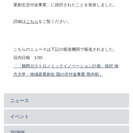
業創生交付金事業」に採択されたことを発表しました。
問い合わせ
詳細は
こちら
をご覧ください。
アクセス
こちらのニュースは下記の報道機関で報道されました。
ENGLISH
荘内日報
1/30
「「鶴岡ガストロノミックイノベーション計画」採択 地
方大学・地域産業創生 国の交付金事業 県内初」
鶴岡タウンキャンパス
慶應義塾大学
ニュース
イベント
2026年