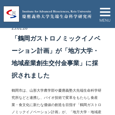
25.01.28
IABについて
「鶴岡ガストロノミックイノベ
ニュース＆イベント
ーション計画」が「地方大学・
地域産業創生交付金事業」に採
研究プロジェクト
択されました
論文/ハイライト
鶴岡市は、山形大学農学部や慶應義塾大先端生命科学研
教育関連
究所などと連携し、バイオ技術で変革をもたらし食産
業・食文化に新たな価値の創造を目指す「鶴岡ガストロ
ノミックイノベーション計画」が、
「地方大学・地域産
産官学連携