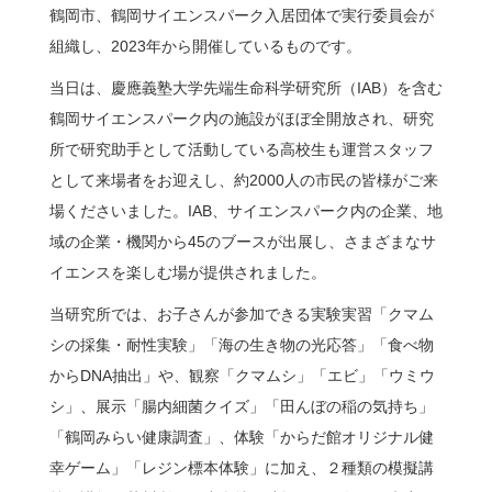
鶴岡市、鶴岡サイエンスパーク入居団体で実行委員会が
組織し、2023年から開催しているものです。
問い合わせ
当日は、慶應義塾大学先端生命科学研究所（IAB）を含む
鶴岡サイエンスパーク内の施設がほぼ全開放され、研究
アクセス
所で研究助手として活動している高校生も運営スタッフ
として来場者をお迎えし、約2000人の市民の皆様がご来
ENGLISH
場くださいました。IAB、サイエンスパーク内の企業、地
域の企業・機関から45のブースが出展し、さまざまなサ
イエンスを楽しむ場が提供されました。
鶴岡タウンキャンパス
当研究所では、お子さんが参加できる実験実習「クマム
慶應義塾大学
シの採集・耐性実験」「海の生き物の光応答」「食べ物
からDNA抽出」や、観察「クマムシ」「エビ」「ウミウ
シ」、展示「腸内細菌クイズ」「田んぼの稲の気持ち」
「鶴岡みらい健康調査」、体験「からだ館オリジナル健
幸ゲーム」「レジン標本体験」に加え、２種類の模擬講