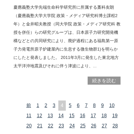
慶應義塾大学先端生命科学研究所に所属する藁科友朗
（慶應義塾大学大学院 政策・メディア研究科博士課程2
年）と金井昭夫教授（同大学院 政策・メディア研究科 教
授を併任）らの研究グループは、日本原子力研究開発機
構などとの共同研究により、廃炉過程にある福島第一原
子力発電所原子炉建屋内に生息する微生物群1)を明らか
にしたと発表しました。 2011年3月に発生した東北地方
太平洋沖地震及びそれに伴う津波により、...
続きを読む
前
1
2
3
4
5
6
7
8
9
10
11
12
13
14
15
16
17
18
19
20
21
22
23
24
25
26
27
28