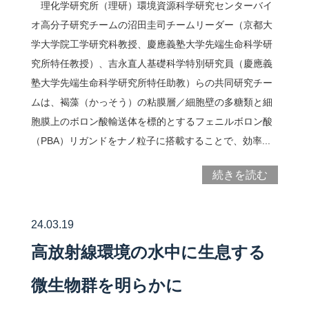
理化学研究所（理研）環境資源科学研究センターバイ
オ高分子研究チームの沼田圭司チームリーダー（京都大
学大学院工学研究科教授、慶應義塾大学先端生命科学研
究所特任教授）、吉永直人基礎科学特別研究員（慶應義
塾大学先端生命科学研究所特任助教）らの共同研究チー
ムは、褐藻（かっそう）の粘膜層／細胞壁の多糖類と細
胞膜上のボロン酸輸送体を標的とするフェニルボロン酸
（PBA）リガンドをナノ粒子に搭載することで、効率...
続きを読む
24.03.19
高放射線環境の水中に生息する
微生物群を明らかに