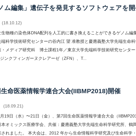
ノム編集」遺伝子を発見するソフトウェアを開
(18.10.12)
な生物種の染色体DNA配列を人工的に書き換えることができるゲノム編
先端科学技術研究センターの谷内江 望 准教授と慶應義塾大学先端生命科
策・メディア研究科 博士課程1年／東京大学先端科学技術研究センタ
R、ジンクフィンガーヌクレアーゼ（ZFN）、T...
回生命医薬情報学連合大会(IIBMP2018)開催
(18.09.21)
9月19日（水）〜21日（金）、第7回生命医薬情報学連合大会（IIBMP
日本オミックス医療学会、共催：慶應義塾大学先端生命科学研究所、鶴
催されました。 本大会は、2012 年から生命情報科学研究及び生命科