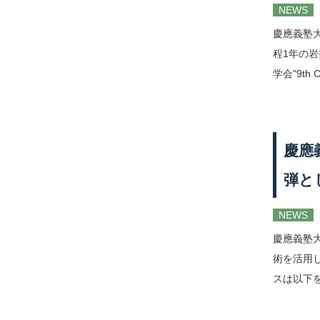
NEWS
慶應義塾
程1年の
学会"9th Co
慶應
弾と
NEWS
慶應義塾
術を活用
スは以下