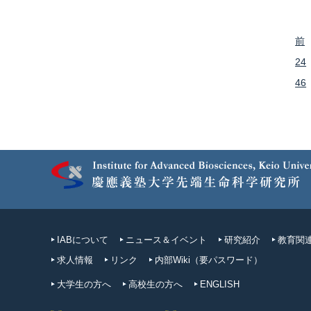
前
24
46
IABについて
ニュース＆イベント
研究紹介
教育関
求人情報
リンク
内部Wiki（要パスワード）
大学生の方へ
高校生の方へ
ENGLISH