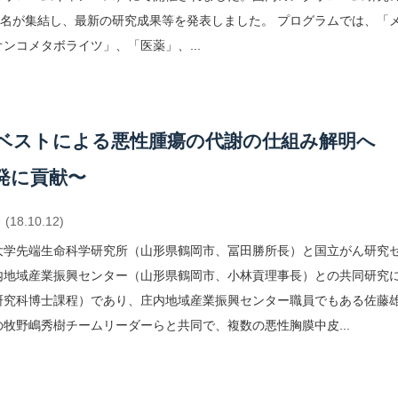
20名が集結し、最新の研究成果等を発表しました。 プログラムでは、「
ンコメタボライツ」、「医薬」、...
ベストによる悪性腫瘍の代謝の仕組み解明へ 
発に貢献〜
(18.10.12)
大学先端生命科学研究所（山形県鶴岡市、冨田勝所長）と国立がん研究
内地域産業振興センター（山形県鶴岡市、小林貢理事長）との共同研究
研究科博士課程）であり、庄内地域産業振興センター職員でもある佐藤
牧野嶋秀樹チームリーダーらと共同で、複数の悪性胸膜中皮...