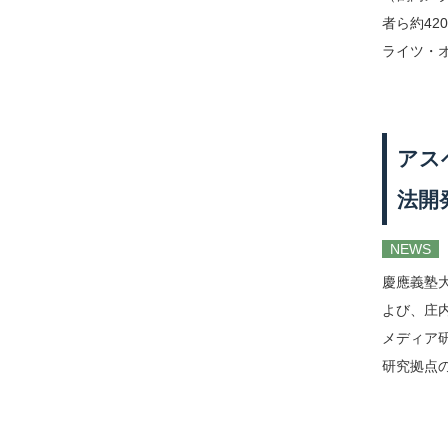
者ら約4
ライツ・オ
アス
法開
NEWS
慶應義塾
よび、庄
メディア
研究拠点の