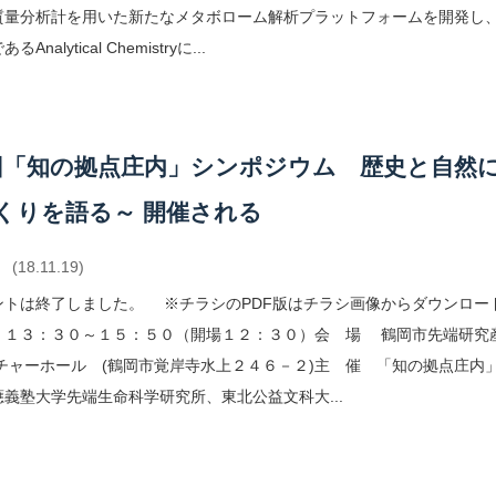
質量分析計を用いた新たなメタボローム解析プラットフォームを開発し、
nalytical Chemistryに...
回「知の拠点庄内」シンポジウム 歴史と自然
くりを語る～ 開催される
(18.11.19)
ントは終了しました。 ※チラシのPDF版はチラシ画像からダウンロ
 １３：３０～１５：５０（開場１２：３０）会 場 鶴岡市先端研究
クチャーホール (鶴岡市覚岸寺水上２４６－２)主 催 「知の拠点庄内
義塾大学先端生命科学研究所、東北公益文科大...