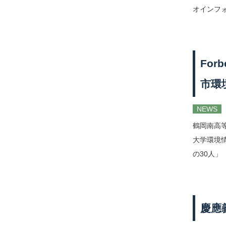
オインフォ
Fo
市環
NEWS
鶴岡南高
大学環境情
の30人」（3
慶應