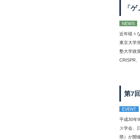
「ゲ
NEWS
近年様々
東京大学
塾大学政
CRISP
第7
EVENT
平成30年
ス学会、
県）が開