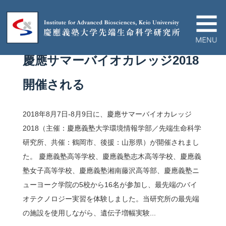
EVENT
18.08.10
慶應サマーバイオカレッジ2018
IABについて
開催される
ニュース＆イベント
2018年8月7日-8月9日に、慶應サマーバイオカレッジ
研究プロジェクト
2018（主催：慶應義塾大学環境情報学部／先端生命科学
研究所、共催：鶴岡市、後援：山形県）が開催されまし
た。 慶應義塾高等学校、慶應義塾志木高等学校、慶應義
論文/ハイライト
塾女子高等学校、慶應義塾湘南藤沢高等部、慶應義塾ニ
ューヨーク学院の5校から16名が参加し、最先端のバイ
教育関連
オテクノロジー実習を体験しました。当研究所の最先端
の施設を使用しながら、遺伝子増幅実験...
産官学連携