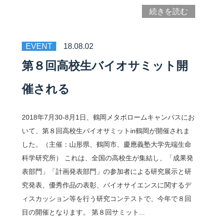
続きを読む
問い合わせ
EVENT
18.08.02
アクセス
第８回高校生バイオサミット開
催される
ENGLISH
2018年7月30-8月1日、鶴岡メタボロームキャンパスにお
鶴岡タウンキャンパス
いて、第８回高校生バイオサミットin鶴岡が開催されま
した。（主催：山形県、鶴岡市、慶應義塾大学先端生命
慶應義塾大学
科学研究所） これは、全国の高校生が集結し、「成果発
表部門」「計画発表部門」の参加者による研究展示と研
究発表、優秀作品の表彰、バイオサイエンスに関するデ
ィスカッション等を行う研究コンテストで、今年で８回
目の開催となります。 第８回サミット...