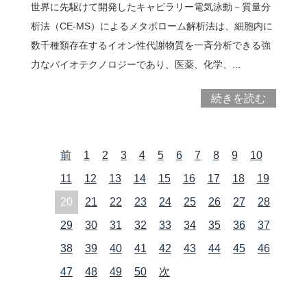
世界に先駆けて開発したキャピラリー電気泳動－質量分
析法（CE-MS）によるメタボローム解析法は、細胞内に
数千種類存在するイオン性代謝物質を一斉分析できる強
力なバイオテクノロジーであり、医薬、化学、...
続きを読む
前
1
2
3
4
5
6
7
8
9
10
11
12
13
14
15
16
17
18
19
20
21
22
23
24
25
26
27
28
29
30
31
32
33
34
35
36
37
38
39
40
41
42
43
44
45
46
47
48
49
50
次