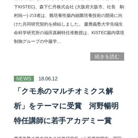
下KISTEC)、森下仁丹株式会社 (大阪府大阪市、社長 駒
村純一) の3者は、難培養性腸内細菌培養技術の開発に向
けた共同研究契約を締結しました。 慶應義塾大学先端生
命科学研究所の福田真嗣特任准教授は、KISTEC腸内環境
制御グループの中藤学...
続きを読む
NEWS
18.06.12
「クモ糸のマルチオミクス解
析」をテーマに受賞 河野暢明
特任講師に若手アカデミー賞