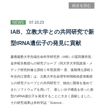
続きを読む
問い合わせ
NEWS
07.10.23
アクセス
IAB、立教大学との共同研究で新
型tRNA遺伝子の発見に貢献
ENGLISH
慶應義塾大学先端生命科学研究所（IAB）の冨田勝所長、
鶴岡タウンキャンパス
金井昭夫教授らの研究グループ（同大学大学院政策・メ
ディア研究科修士課程１年菅原潤一 君、後期博士課程１
慶應義塾大学
年谷内江望君）は、立教大学生命理学科関根靖彦准教授
らの研究グループとの共同研究で、独自に開発を進めて
きたソフトウェアを用いて、 新しい分子構造を持った新
型のtRNA遺伝子を発見することに大きく貢献しました。
その研究成果は米科学誌「Science...