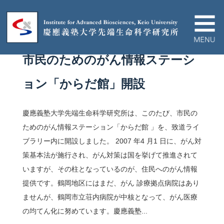
NEWS
07.11.26
市民のためのがん情報ステーシ
IABについて
ョン「からだ館」開設
ニュース＆イベント
慶應義塾大学先端生命科学研究所は、このたび、市民の
研究プロジェクト
ためのがん情報ステーション「からだ館 」を、致道ライ
ブラリー内に開設しました。 2007 年4 月1 日に、がん対
策基本法が施行され、がん対策は国を挙げて推進されて
論文/ハイライト
いますが、その柱となっているのが、住民へのがん情報
提供です。鶴岡地区にはまだ、がん 診療拠点病院はあり
教育関連
ませんが、鶴岡市立荘内病院が中核となって、がん医療
の均てん化に努めています。慶應義塾...
産官学連携